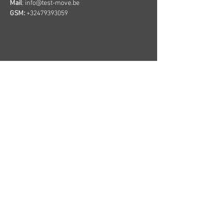
Mail
:
info@test-move.be
GSM:
+32479393059
Over Erik
Test
Menu
Move
Test&Move
Contact
formulier