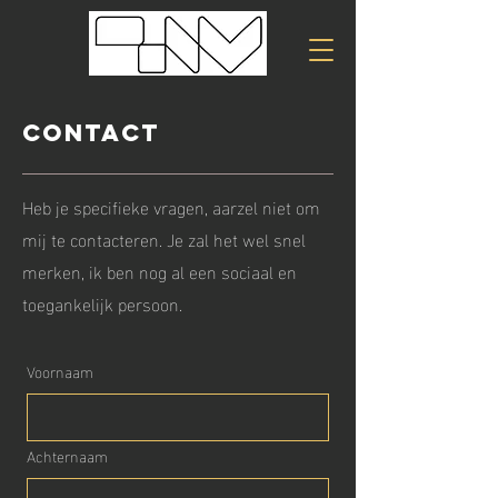
Contact
Heb je specifieke vragen, aarzel niet om
mij te contacteren.
Je zal het wel snel
merken, ik ben nog al een sociaal en
toegankelijk persoon.
Voornaam
Achternaam