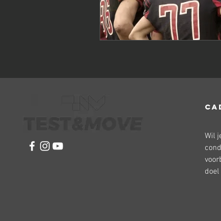
CA
Wil 
cond
voor
doel