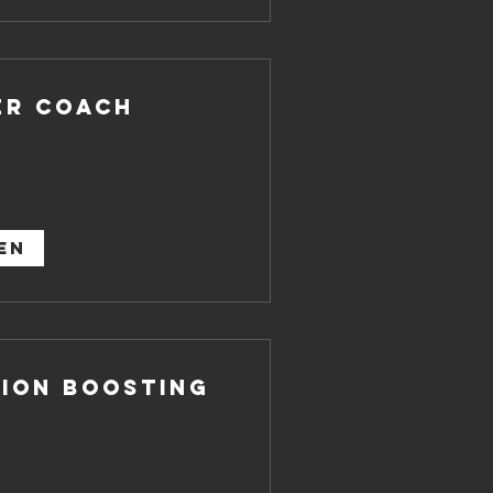
er Coach
en
ion Boosting