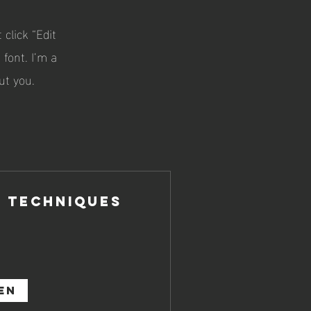
 click “Edit
font. I’m a
ut you.
 Techniques
en