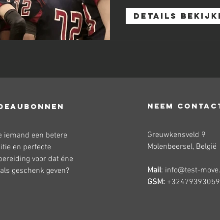
Details bekijk
Neem contac
DEAUBONNEN
Greuwkensveld 9
je iemand een betere
Molenbeersel, België
itie en perfecte
bereiding voor dat éne
Mail
:
info@test-move
 als geschenk geven?
GSM:
+32479393059