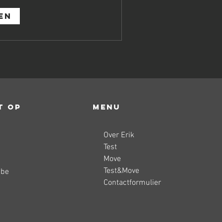
en
t op
Menu
Over Erik
Test
Move
Test&Move
.be
Contact
formulier