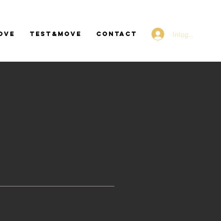
Inloggen
ove
Test&Move
CONTACT